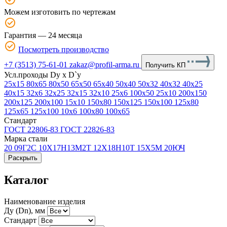
Можем изготовить по чертежам
Гарантия — 24 месяца
Посмотреть производство
+7 (3513) 75-61-01
zakaz@profil-arma.ru
Получить КП
Усл.проходы Dy х D`y
25x15
80x65
80x50
65x50
65x40
50x40
50x32
40x32
40x25
40x15
32x6
32x25
32x15
32x10
25x6
100x50
25x10
200x150
200x125
200x100
15x10
150x80
150x125
150x100
125x80
125x65
125x100
10x6
100x80
100x65
Стандарт
ГОСТ 22806-83
ГОСТ 22826-83
Марка стали
20
09Г2С
10Х17Н13М2Т
12Х18Н10Т
15Х5М
20ЮЧ
Раскрыть
Каталог
Наименование изделия
Ду (Dn), мм
Стандарт