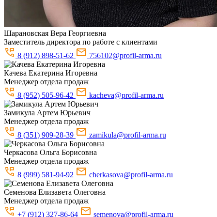
Шарановская
Вера Георгиевна
Заместитель директора по работе с клиентами
8 (912) 898-51-62
756102@profil-arma.ru
Качева
Екатерина Игоревна
Менеджер отдела продаж
8 (952) 505-96-42
kacheva@profil-arma.ru
Замикула
Артем Юрьевич
Менеджер отдела продаж
8 (351) 909-28-39
zamikula@profil-arma.ru
Черкасова
Ольга Борисовна
Менеджер отдела продаж
8 (999) 581-94-92
cherkasova@profil-arma.ru
Семенова
Елизавета Олеговна
Менеджер отдела продаж
+7 (912) 327-86-64
semenova@profil-arma.ru