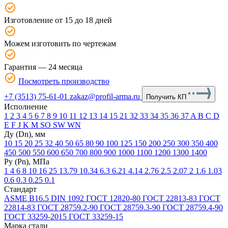
Изготовление от 15 до 18 дней
Можем изготовить по чертежам
Гарантия — 24 месяца
Посмотреть производство
+7 (3513) 75-61-01
zakaz@profil-arma.ru
Получить КП
Исполнение
1
2
3
4
5
6
7
8
9
10
11
12
13
14
15
21
32
33
34
35
36
37
A
B
C
D
E
F
J
K
М
SO
SW
WN
Ду (Dn), мм
10
15
20
25
32
40
50
65
80
90
100
125
150
200
250
300
350
400
450
500
550
600
650
700
800
900
1000
1100
1200
1300
1400
Ру (Рn), МПа
1
4
6
8
10
16
25
13.79
10.34
6.3
6.21
4.14
2.76
2.5
2.07
2
1.6
1.03
0.6
0.3
0.25
0.1
Стандарт
ASME В16.5
DIN 1092
ГОСТ 12820-80
ГОСТ 22813-83
ГОСТ
22814-83
ГОСТ 28759.2-90
ГОСТ 28759.3-90
ГОСТ 28759.4-90
ГОСТ 33259-2015
ГОСТ 33259-15
Марка стали