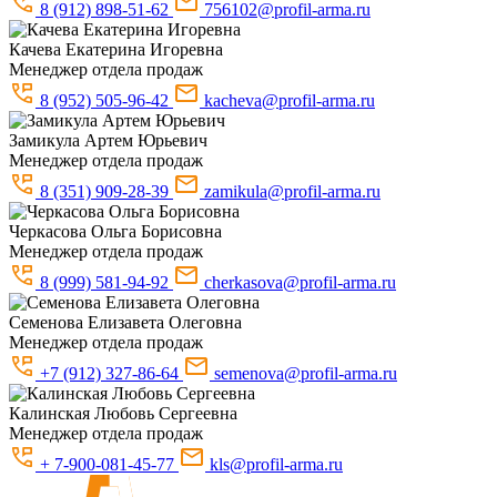
8 (912) 898-51-62
756102@profil-arma.ru
Качева
Екатерина Игоревна
Менеджер отдела продаж
8 (952) 505-96-42
kacheva@profil-arma.ru
Замикула
Артем Юрьевич
Менеджер отдела продаж
8 (351) 909-28-39
zamikula@profil-arma.ru
Черкасова
Ольга Борисовна
Менеджер отдела продаж
8 (999) 581-94-92
cherkasova@profil-arma.ru
Семенова
Елизавета Олеговна
Менеджер отдела продаж
+7 (912) 327-86-64
semenova@profil-arma.ru
Калинская
Любовь Сергеевна
Менеджер отдела продаж
+ 7-900-081-45-77
kls@profil-arma.ru