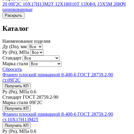
20
09Г2С
10Х17Н13М2Т
12Х18Н10Т
13ХФА
15Х5М
20ЮЧ
оцинкованные
Раскрыть
Каталог
Наименование изделия
Ду (Dn), мм
Ру (Рn), МПа
Стандарт
Марка стали
Сбросить
Фланец плоский приварной 8-400-6 ГОСТ 28759.2-90
ст.09Г2С
Получить КП
Ру (Рn), МПа
0.6
Стандарт
ГОСТ 28759.2-90
Марка стали
09Г2С
Получить КП
Фланец плоский приварной 8-400-6 ГОСТ 28759.2-90
ст.10Х17Н13М2Т
Получить КП
Ру (Рn), МПа
0.6