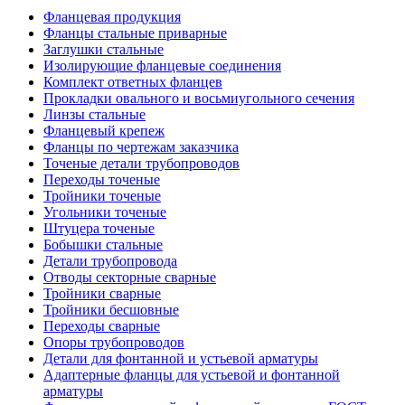
Фланцевая продукция
Фланцы стальные приварные
Заглушки стальные
Изолирующие фланцевые соединения
Комплект ответных фланцев
Прокладки овального и восьмиугольного сечения
Линзы стальные
Фланцевый крепеж
Фланцы по чертежам заказчика
Точеные детали трубопроводов
Переходы точеные
Тройники точеные
Угольники точеные
Штуцера точеные
Бобышки стальные
Детали трубопровода
Отводы секторные сварные
Тройники сварные
Тройники бесшовные
Переходы сварные
Опоры трубопроводов
Детали для фонтанной и устьевой арматуры
Адаптерные фланцы для устьевой и фонтанной
арматуры