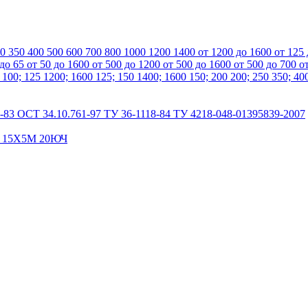
00
350
400
500
600
700
800
1000
1200
1400
от 1200 до 1600
от 125
 до 65
от 50 до 1600
от 500 до 1200
от 500 до 1600
от 500 до 700
о
0
100; 125
1200; 1600
125; 150
1400; 1600
150; 200
200; 250
350; 40
-83
ОСТ 34.10.761-97
ТУ 36-1118-84
ТУ 4218-048-01395839-2007
А
15Х5М
20ЮЧ