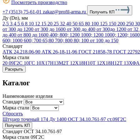
Посмотреть производство
+7 (3513) 75-61-01
zakaz@profil-arma.ru
Получить КП
Ду (Dn), мм
2,5
3
4
5
6
8
10
12
15
20
25
32
40
50
65
80
100
125
150
200
250
3
от 300 до 1200
от 300 до 1600
от 300 до 400
от 300до 1200
от 32
до 400
от 800 до 1600
400; 800; 1200
1000; 1200
1000; 1200; 160
600; 1000
600; 700
65;80
700; 800
80; 100
от 100 до 150
Стандарт
АТК 24.218.06-90
АТК 26-18-11-96
ГОСТ 21858-78
ГОСТ 22792
Марка стали
20
09Г2С
10ГС
10Х17Н13М2Т
12Х18Н10Т
12Х18Н12Т
13ХФ
Раскрыть
Каталог
Наименование изделия
Стандарт
Марка стали
Сбросить
Штуцер точеный 174 Ду 1400 ОСТ 34.10.761-97 ст.09Г2С
Получить КП
Стандарт
ОСТ 34.10.761-97
Марка стали
09Г2С