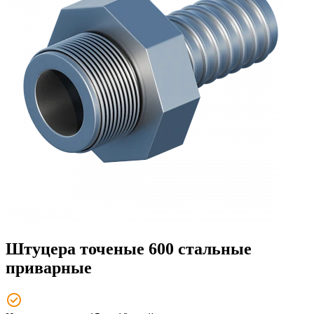
Штуцера точеные 600 стальные
приварные