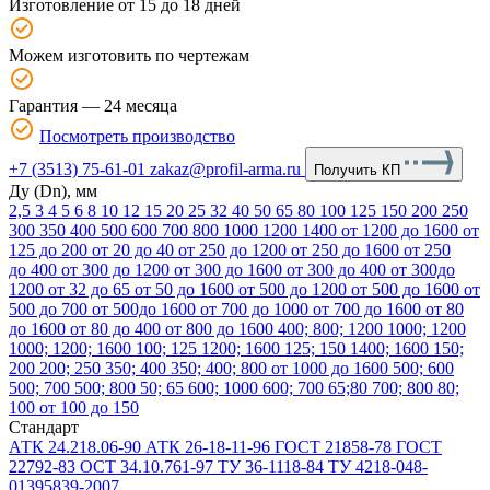
Изготовление от 15 до 18 дней
Можем изготовить по чертежам
Гарантия — 24 месяца
Посмотреть производство
+7 (3513) 75-61-01
zakaz@profil-arma.ru
Получить КП
Ду (Dn), мм
2,5
3
4
5
6
8
10
12
15
20
25
32
40
50
65
80
100
125
150
200
250
300
350
400
500
600
700
800
1000
1200
1400
от 1200 до 1600
от
125 до 200
от 20 до 40
от 250 до 1200
от 250 до 1600
от 250
до 400
от 300 до 1200
от 300 до 1600
от 300 до 400
от 300до
1200
от 32 до 65
от 50 до 1600
от 500 до 1200
от 500 до 1600
от
500 до 700
от 500до 1600
от 700 до 1000
от 700 до 1600
от 80
до 1600
от 80 до 400
от 800 до 1600
400; 800; 1200
1000; 1200
1000; 1200; 1600
100; 125
1200; 1600
125; 150
1400; 1600
150;
200
200; 250
350; 400
350; 400; 800
от 1000 до 1600
500; 600
500; 700
500; 800
50; 65
600; 1000
600; 700
65;80
700; 800
80;
100
от 100 до 150
Стандарт
АТК 24.218.06-90
АТК 26-18-11-96
ГОСТ 21858-78
ГОСТ
22792-83
ОСТ 34.10.761-97
ТУ 36-1118-84
ТУ 4218-048-
01395839-2007